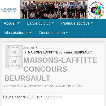
Panneau de gestion des cookies
Accueil
La vie du club
Pratique sportive
infos pratiques
Documentation
Du
samedi
Accueil
02
MAISONS-LAFFITTE concours BEURSAULT
au
dimanche
MAISONS-LAFFITTE
03
MARS
2024
CONCOURS
BEURSAULT
Du
samedi
02
au
dimanche
03
mars
2024
de 08h à 18h30
Pour t'inscrire CLIC sur :
inscription