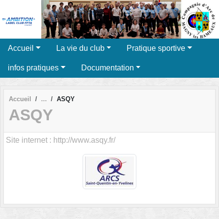
Panneau de gestion des cookies
Accueil
La vie du club
Pratique sportive
infos pratiques
Documentation
Accueil
ASQY
ASQY
Site internet : http://www.asqy.fr/