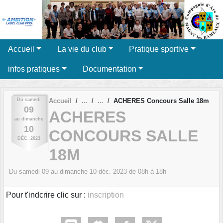
Panneau de gestion des cookies
Accueil
La vie du club
Pratique sportive
infos pratiques
Documentation
Du
samedi
Accueil
ACHERES Concours Salle 18m
09
ACHERES
au
dimanche
10
CONCOURS SALLE
DÉC.
2023
18M
Du
samedi
09
au
dimanche
10
déc.
2023
de 08h à 18h
Pour t'indcrire clic sur :
inscription