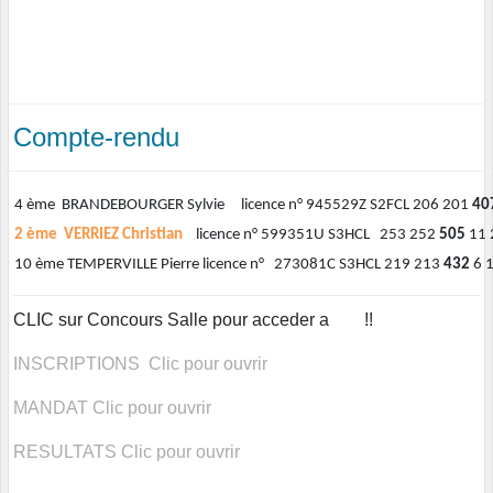
Compte-rendu
4 ème BRANDEBOURGER Sylvie licence n° 945529Z S2FCL 206 201
40
2 ème VERRIEZ Christian
licence n° 599351U S3HCL 253 252
505
11 
10 ème TEMPERVILLE Pierre licence n° 273081C S3HCL 219 213
432
6 
CLIC sur Concours Salle pour acceder a !!
INSCRIPTIONS Clic pour ouvrir
MANDAT Clic pour ouvrir
RESULTATS Clic pour ouvrir