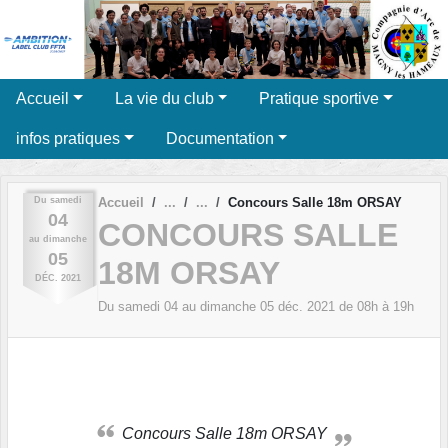
Panneau de gestion des cookies
Accueil
La vie du club
Pratique sportive
infos pratiques
Documentation
Du
samedi
Accueil
Concours Salle 18m ORSAY
04
CONCOURS SALLE
au
dimanche
05
18M ORSAY
DÉC.
2021
Du
samedi
04
au
dimanche
05
déc.
2021
de 08h à 19h
Concours Salle 18m ORSAY